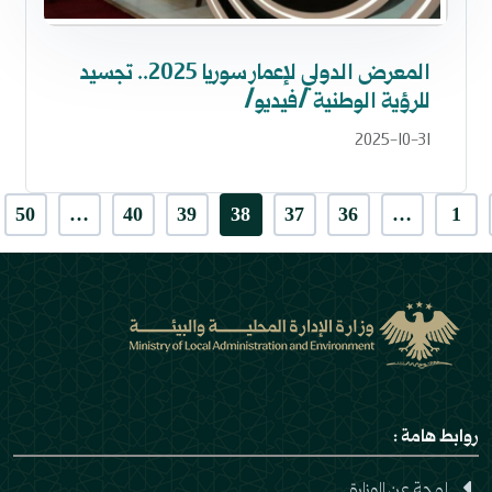
المعرض الدولي لإعمار سوريا 2025.. تجسيد
للرؤية الوطنية /فيديو/
2025-10-31
50
…
40
39
38
37
36
…
1
روابط هامة :
لمحة عن الوزارة