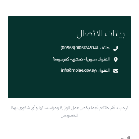
بيانات الاتصال
هاتف :
(00963) 01061245741
العنوان :
سوريا - دمشق - كفرسوسة
العنوان :
info@molae.gov.sy
نرحب باقتراحاتكم فيما يخص عمل الوزارة ومؤسساتها وأي شكوى بهذا
الخصوص