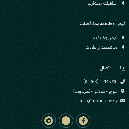
اتفاقيات ومشاريع
فرص وظيفية ومناقصات
فرص وظيفية
مناقصات وإعلانات
بيانات الاتصال
(00963) 11 2145700
سوريا - دمشق - كفرسوسة
info@molae.gov.sy