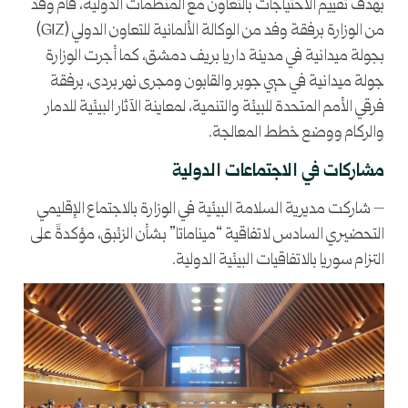
بهدف تقييم الاحتياجات بالتعاون مع المنظمات الدولية، قام وفد
من الوزارة برفقة وفد من الوكالة الألمانية للتعاون الدولي (GIZ)
بجولة ميدانية في مدينة داريا بريف دمشق، كما أجرت الوزارة
جولة ميدانية في حيي جوبر والقابون ومجرى نهر بردى، برفقة
فرقي الأمم المتحدة للبيئة والتنمية، لمعاينة الآثار البيئية للدمار
والركام ووضع خطط المعالجة.
مشاركات في الاجتماعات الدولية
– شاركت مديرية السلامة البيئية في الوزارة بالاجتماع الإقليمي
التحضيري السادس لاتفاقية “ميناماتا” بشأن الزئبق، مؤكدةً على
التزام سوريا بالاتفاقيات البيئية الدولية.