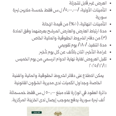
العرض غير قابل للتجزئة
التأمينات الأولية: /٥,٠٠٠,٠٠٠/ ل.س فقط خمسة ملايين ليرة
سورية
التأمينات النهائية: (١٠%) من قيمة الإحالة
مدة ارتباط العارض والعارض المرشح بعرضهما وفق المادة
(٣) من دفتر الشروط الحقوقية والمالية الخاص
مدة التنفيذ: /١٨٠/ يوم تقويمي
غرامة التأخير: اثنان بالألف عن كل يوم تأخير
تقبل العروض لغاية نهاية الدوام الرسمي من يوم الخميس
٢٠٢٥/١٢/١١
يمكن الاطلاع على دفاتر الشروط الحقوقية والمالية والفنية
الخاصة وجداول الكميات لدى مديرية الشؤون القانونية
دائرة العقود في الوزارة لقاء مبلغ ٥٠٠,٠٠٠ ل.س فقط خمسمائة
ألف ليرة سورية يدفع بموجب إيصال لدى الخزينة المركزية.