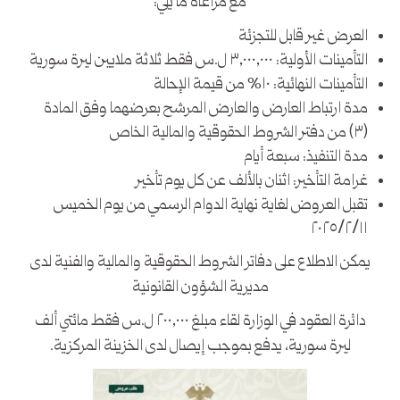
مع مراعاة ما يلي:
العرض غير قابل للتجزئة
التأمينات الأولية: ٣,٠٠٠,٠٠٠ ل.س فقط ثلاثة ملايين ليرة سورية
التأمينات النهائية: ١٠% من قيمة الإحالة
مدة ارتباط العارض والعارض المرشح بعرضهما وفق المادة
(٣) من دفتر الشروط الحقوقية والمالية الخاص
مدة التنفيذ: سبعة أيام
غرامة التأخير: اثنان بالألف عن كل يوم تأخير
تقبل العروض لغاية نهاية الدوام الرسمي من يوم الخميس
٢٠٢٥/٢/١١
يمكن الاطلاع على دفاتر الشروط الحقوقية والمالية والفنية لدى
مديرية الشؤون القانونية
دائرة العقود في الوزارة لقاء مبلغ ٢٠٠,٠٠٠ ل.س فقط مائتي ألف
ليرة سورية، يدفع بموجب إيصال لدى الخزينة المركزية.