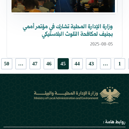
وزارة الإدارة المحلية تشارك في مؤتمر أممي
بجنيف لمكافحة التلوث البلاستيكي
2025-08-05
50
…
47
46
45
44
43
…
1
روابط هامة :