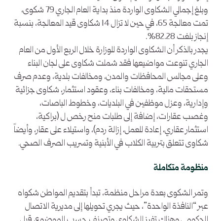
وبلغ إجمالي الشكاوى الواردة منذ بداية العام الجاري 79 شكوى،
تمت معالجة 65، في حين لا تزال 14 شكاوى قيد المعالجة، بنسبة
إنجاز بلغت 82.28%.
يجدر بالذكر أن الشكاوى الواردة للوزارة خلال الربع الأول من العام
الجاري تنوعت مواضيعها فقد شملت شكاوى على لجان البناء
وعلى مجالس المحافظات والمدن، ومخالفات بلدية، وعدم صرف
مستحقات مالية، ومخالفات بناء، وعقود استثمار، شكاوى جزائية
وإدارية، وعزل موظفين في البلديات، وخطوط الباصات،
وغصب عقارات، إضافة إلى طلبات منح رخص ل (براكية،
استثمار عقاري، إعادة للعمل، إزالة ردم)، واستيلاء على عقار، وأيضاً
شكاوى تتعلق بتربية الكلاب في الأبنية وتسريب الصرف الصحي.
منظومة متكاملة
وتمر الشكوى بعدة مراحل منظمة، تبدأ بتقديم المواطن شكواه
عبر “النافذة الواحدة”، حيث يجري تحويلها إلى مديرية الاتصال
الحكومي وهناك تفرز الشكاوى وتصنف حسب الموضوع، قبل