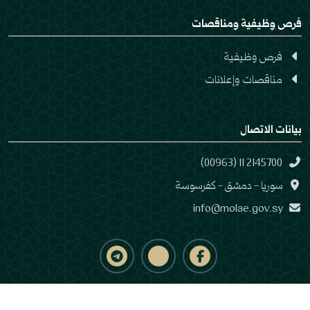
فرص وظيفية ومناقصات
فرص وظيفية
مناقصات وإعلانات
بيانات الاتصال
(00963) 11 2145700
سوريا - دمشق - كفرسوسة
info@molae.gov.sy
© وزارة الإدارة المحلية والبيئة | الجمهورية العربية السورية جميع الحقوق محفوظة