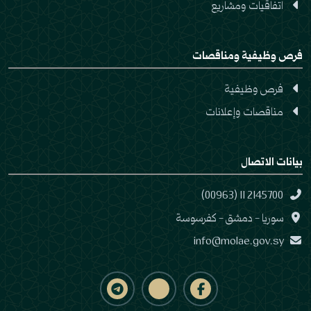
اتفاقيات ومشاريع
فرص وظيفية ومناقصات
فرص وظيفية
مناقصات وإعلانات
بيانات الاتصال
(00963) 11 2145700
سوريا - دمشق - كفرسوسة
info@molae.gov.sy