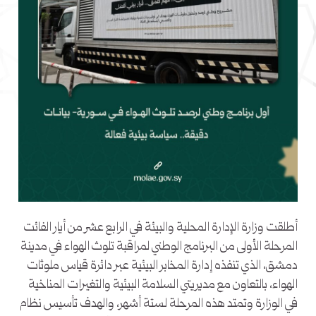
أطلقت وزارة الإدارة المحلية والبيئة في الرابع عشر من أيار الفائت
المرحلة الأولى من البرنامج الوطني لمراقبة تلوث الهواء في مدينة
دمشق، الذي تنفذه إدارة المخابر البيئية عبر دائرة قياس ملوثات
الهواء، بالتعاون مع مديريتي السلامة البيئية والتغيرات المناخية
في الوزارة وتمتد هذه المرحلة لستة أشهر، والهدف تأسيس نظام