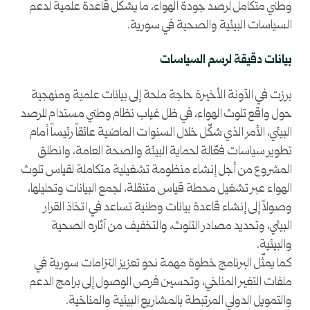
وطني متكامل لرصد جودة الهواء، ما يشكل قاعدة علمية لدعم
السياسات البيئية والصحية في سورية.
بيانات دقيقة لرسم السياسات
برزت في الآونة الأخيرة حاجة ملحة إلى بيانات علمية ومنهجية
حول واقع تلوث الهواء، في ظل غياب نظام وطني مستدام للرصد
البيئي، الأمر الذي شكّل خلال السنوات الماضية عائقاً رئيساً أمام
تطوير سياسات فعّالة لحماية البيئة والصحة العامة، وانطلق
المشروع من أجل إنشاء منظومة تشغيلية متكاملة لقياس تلوث
الهواء عبر تشغيل محطة قياس متنقلة، لجمع البيانات وتحليلها،
وصولاً إلى إنشاء قاعدة بيانات وطنية تساعد في اتخاذ القرار
البيئي، وتحديد مصادر التلوث، والتخفيف من آثاره الصحية
والبيئية.
كما يمثّل البرنامج خطوة مهمة نحو تعزيز التزامات سورية في
ملفات التغير المناخي، وتحسين فرص الوصول إلى برامج الدعم
والتمويل الدولي المرتبطة بالمشاريع البيئية والمناخية.