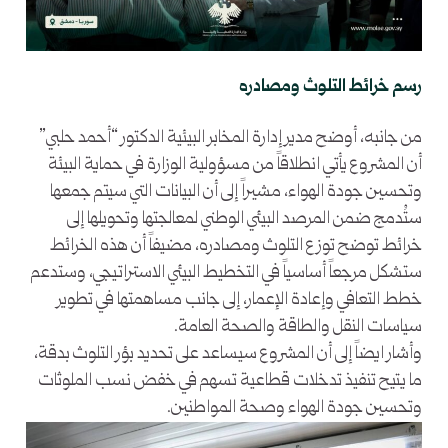
رسم خرائط التلوث ومصادره
من جانبه، أوضح مدير إدارة المخابر البيئية الدكتور “أحمد حلبي”
أن المشروع يأتي انطلاقاً من مسؤولية الوزارة في حماية البيئة
وتحسين جودة الهواء، مشيراً إلى أن البيانات التي سيتم جمعها
ستُدمج ضمن المرصد البيئي الوطني لمعالجتها وتحويلها إلى
خرائط توضح توزع التلوث ومصادره، مضيفاً أن هذه الخرائط
ستشكل مرجعاً أساسياً في التخطيط البيئي الاستراتيجي، وستدعم
خطط التعافي وإعادة الإعمار، إلى جانب مساهمتها في تطوير
سياسات النقل والطاقة والصحة العامة.
وأشار ايضاً إلى أن المشروع سيساعد على تحديد بؤر التلوث بدقة،
ما يتيح تنفيذ تدخلات قطاعية تسهم في خفض نسب الملوثات
وتحسين جودة الهواء وصحة المواطنين.