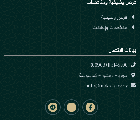
فرص وظيفية ومناقصات
فرص وظيفية
مناقصات وإعلانات
بيانات الاتصال
(00963) 11 2145700
سوريا - دمشق - كفرسوسة
info@molae.gov.sy
© وزارة الإدارة المحلية والبيئة | الجمهورية العربية السورية جميع الحقوق محفوظة
2025