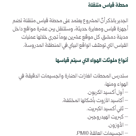
محطة قياس متنقلة
الجدير بالذكر أنّ المشروع يعتمد على محطة قياس متنقلة تضم
أجهزة قياس ومعايرة حديثة، وستتنقل بين عشرة مواقع داخل
مدينة دمشق، كل موقع عشرين يوماً تجري خلالها عمليات
القياس التي توصّف الواقع البيئي في المنطقة المدروسة.
أنواع ملوثات الهواء التي سيتم قياسها
ستدرس المحطات الغازات الضارة والجسيمات الدقيقة في
الهواء ومنها:
– أول أكسيد الكربون.
– أكاسيد الآزوت بأشكالها المختلفة.
– ثاني أكسيد الكبريت.
– كبريت الهيدروجين.
– الأوزون.
– الجسيمات العالقة PM10.